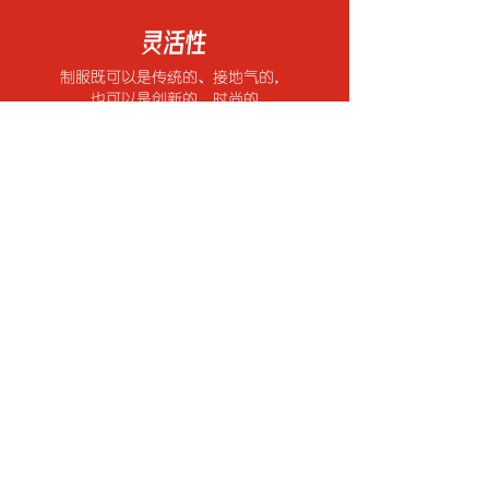
灵活性
制服既可以是传统的、接地气的，
也可以是创新的、时尚的
​工厂和办公室所在的国家