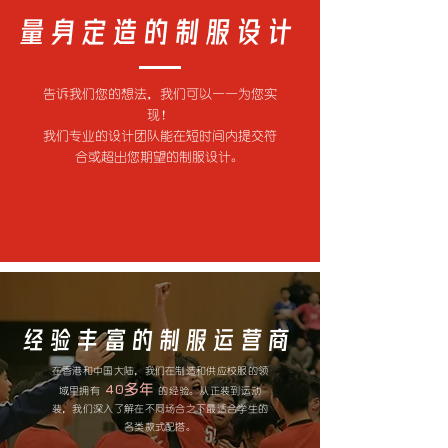
量身定造的制服设计
告诉我们您的想法，我们可以一一为您实
现！
我们专业的设计团队能在短时间内提交符
合或超出您期望的制服设计。
经验丰富的制服运营商
在香港和中国大陆，我们在制造和供应校服的领
40
多年
域里拥有
的经验。从正装到运动
装，我们深入了解在不同场合之下最适合学生的
各类款式配搭。